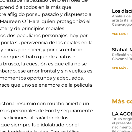
co estaba habituado verlo en roles de
orprendió a todos en la más que
Los dis
e afligido por su pasado y dispuesto a
Análisis de 
artista ita
Maureen O´Hara, quien protagonizó el
Caravaggio
cter y de principios morales
VER MÁS »
os dos peculiares personajes, hoy por
or la supervivencia de los corales en la
Stabat 
y niñas por nacer, y por eso critican
Reflexión a
rdad que el trato que de a ratos el
Giovanni Ba
brusco, la cuestión es que ella no se
VER MÁS »
mbargo, ese amor frontal y sin vueltas es
os momentos oportunos y adecuados.
 hace que uno se enamore de la película
Más c
 historia, resumió con mucho acierto un
las más personales de Ford y seguramente
LA AGON
s tradiciones, al carácter de los
Título orig
el presente
, que siempre fue idolatrado por el
nacimiento
as heridas de la vida. Feo, católico,
(Michelange