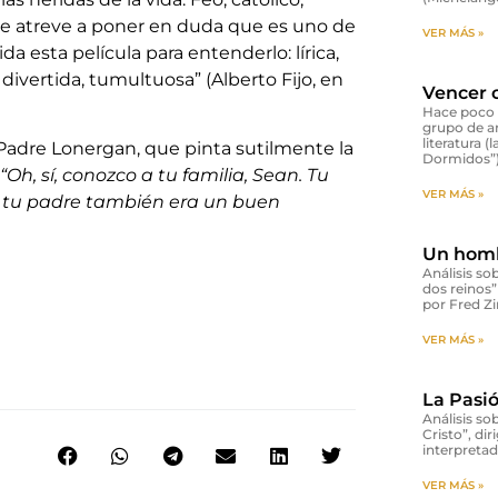
 se atreve a poner en duda que es uno de
VER MÁS »
a esta película para entenderlo: lírica,
, divertida, tumultuosa” (Alberto Fijo, en
Vencer 
Hace poco 
grupo de a
literatura (
 Padre Lonergan, que pinta sutilmente la
Dormidos”)
“Oh, sí, conozco a tu familia, Sean. Tu
VER MÁS »
Y tu padre también era un buen
Un homb
Análisis so
dos reinos”
por Fred Z
VER MÁS »
La Pasió
Análisis so
Cristo”, di
interpretad
VER MÁS »