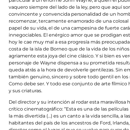
particular a un enorme John Wayne, a quien el públi
vaquero siempre del lado de la ley, pero que aquí s
convincente y convencida personalidad de un hombr
recomenzar, tercamente enamorado de una colosal 
papel de su vida, el de una campesina de fuerte cará
innegociables. El enérgico amor que se prodigan est
hoy le cae muy mal a esa progresía más preocupada p
costa de la isla de Borneo que de la vida de los niños 
agriamente esta joya del cine clásico. Y si bien es ve
personaje de Wayne dispensa a su prometida resulta 
queda atrás a la hora de devolverle gentilezas. Sin e
también genuino, sincero y sobre todo gentil en l
Como debe ser. Y todo ese conjunto de arte fílmico
y sus criaturas.
Del director y su intención al rodar esta maravillosa
crítico cinematográfico: “Esta es una de las pelícu
la más divertida (…) es un canto a la vida sencilla, a la
habitantes del país de los ancestros de Ford, Irlanda
director como el lugar al que se vuelve para curar de l