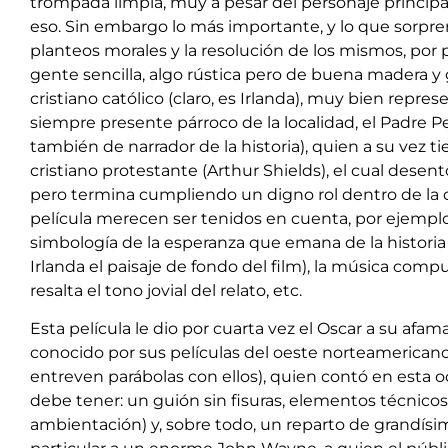
trompada limpia, muy a pesar del personaje princip
eso. Sin embargo lo más importante, y lo que sorpren
planteos morales y la resolución de los mismos, por
gente sencilla, algo rústica pero de buena madera y
cristiano católico (claro, es Irlanda), muy bien repre
siempre presente párroco de la localidad, el Padre P
también de narrador de la historia), quien a su vez t
cristiano protestante (Arthur Shields), el cual desen
pero termina cumpliendo un digno rol dentro de la c
película merecen ser tenidos en cuenta, por ejempl
simbología de la esperanza que emana de la historia 
Irlanda el paisaje de fondo del film), la música com
resalta el tono jovial del relato, etc.
Esta película le dio por cuarta vez el Oscar a su afa
conocido por sus películas del oeste norteamericano
entreven parábolas con ellos), quien contó en esta o
debe tener: un guión sin fisuras, elementos técnicos
ambientación) y, sobre todo, un reparto de grandís