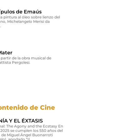
cípulos de Emaús
la pintura al óleo sobre lienzo del
liano, Michelangelo Merisi da
.
Mater
 partir de la obra musical de
ttista Pergolesi.
ontenido de Cine
ÍA Y EL ÉXTASIS
inal: The Agony and the Ecstasy En
 2025 se cumplen los 550 años del
 de Miguel Ángel Buonarroti
lo), apodado “Il