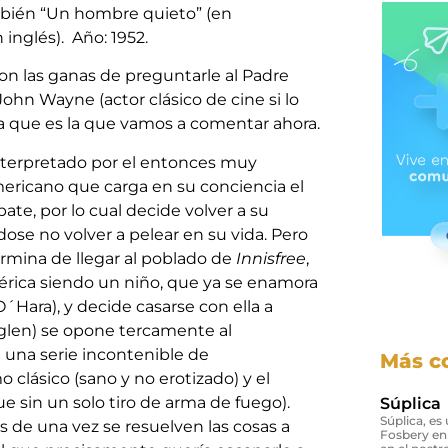
mbién “Un hombre quieto” (en
n inglés). Año: 1952.
n las ganas de preguntarle al Padre
John Wayne (actor clásico de cine si lo
iría que es la que vamos a comentar ahora.
(interpretado por el entonces muy
ricano que carga en su conciencia el
e, por lo cual decide volver a su
dose no volver a pelear en su vida. Pero
ermina de llegar al poblado de
Innisfree
,
érica siendo un niño, que ya se enamora
ara), y decide casarse con ella a
glen) se opone tercamente al
 una serie incontenible de
Más c
 clásico (sano y no erotizado) y el
e sin un solo tiro de arma de fuego).
Súplica
Súplica, es
ás de una vez se resuelven las cosas a
Fosbery en 