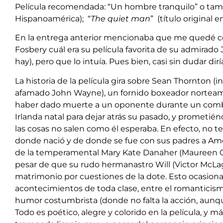
Película recomendada: “Un hombre tranquilo” o ta
Hispanoamérica); “
The quiet man
” (título original e
En la entrega anterior mencionaba que me quedé co
Fosbery cuál era su película favorita de su admirado 
hay), pero que lo intuía. Pues bien, casi sin dudar d
La historia de la película gira sobre Sean Thornton 
afamado John Wayne), un fornido boxeador norteame
haber dado muerte a un oponente durante un combat
Irlanda natal para dejar atrás su pasado, y prometién
las cosas no salen como él esperaba. En efecto, no t
donde nació y de donde se fue con sus padres a Am
de la temperamental Mary Kate Danaher (Maureen O´H
pesar de que su rudo hermanastro Will (Victor McLa
matrimonio por cuestiones de la dote. Esto ocasiona
acontecimientos de toda clase, entre el romanticismo
humor costumbrista (donde no falta la acción, aunqu
Todo es poético, alegre y colorido en la película, y m