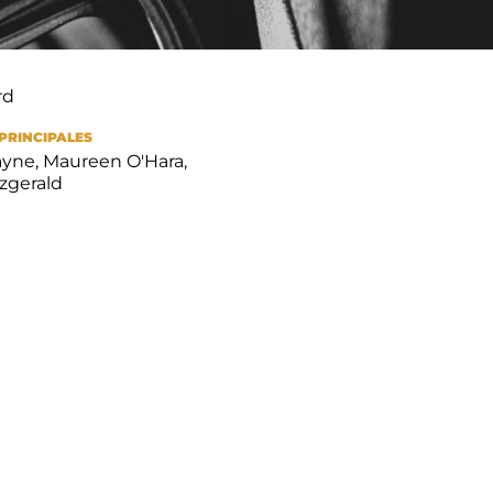
rd
PRINCIPALES
yne, Maureen O'Hara,
tzgerald