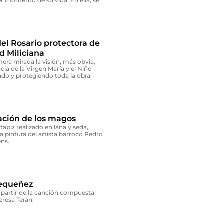
er momento de su vida. En ella, se
el Rosario protectora de
d Miliciana
era mirada la visión, más obvia,
ncia de la Virgen María y el Niño
ndo y protegiendo toda la obra
ación de los magos
 tapiz realizado en lana y seda,
a pintura del artista barroco Pedro
ns.
equeñez
 partir de la canción compuesta
Teresa Terán.