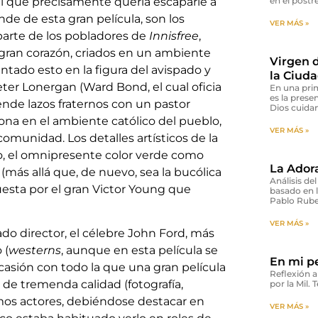
al que precisamente quería escaparle a
en el postr
de de esta gran película, son los
VER MÁS »
 parte de los pobladores de
Innisfree
,
 gran corazón, criados en un ambiente
Virgen d
sentado esto en la figura del avispado y
la Ciuda
eter Lonergan (Ward Bond, el cual oficia
En una prim
es la prese
iende lazos fraternos con un pastor
Dios cuida
tona en el ambiente católico del pueblo,
VER MÁS »
omunidad. Los detalles artísticos de la
o, el omnipresente color verde como
La Ador
(más allá que, de nuevo, sea la bucólica
Análisis del
puesta por el gran Victor Young que
basado en l
Pablo Rube
VER MÁS »
mado director, el célebre John Ford, más
 (
westerns
, aunque en esta película se
En mi p
casión con todo la que una gran película
Reflexión a
 de tremenda calidad (fotografía,
por la Mil. 
imos actores, debiéndose destacar en
VER MÁS »