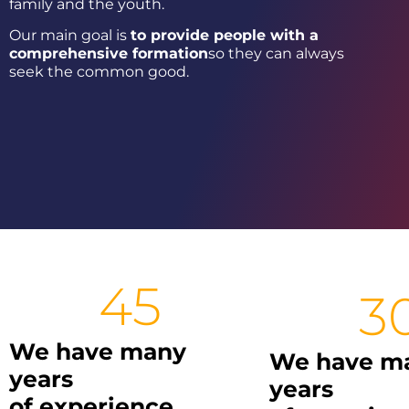
family and the youth.
Our main goal is
to provide people with a
comprehensive formation
so they can always
seek the common good.
45
3
We have many
We have m
years
years
of experience