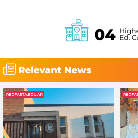
Relevant News
REDFASTA.EDU.AR
REDFAS