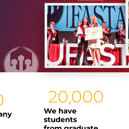
20,000
0
We have
any
students
from graduate,