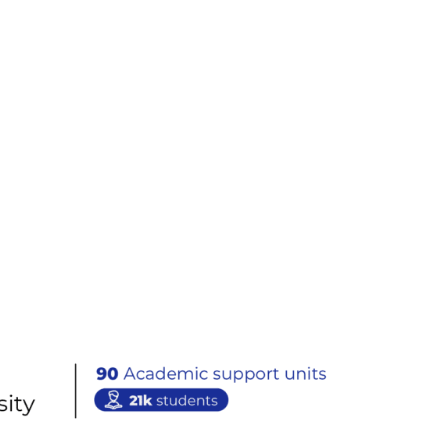
Knowledge
is growth
UFASTA.EDU.AR