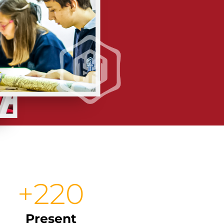
+
220
Present