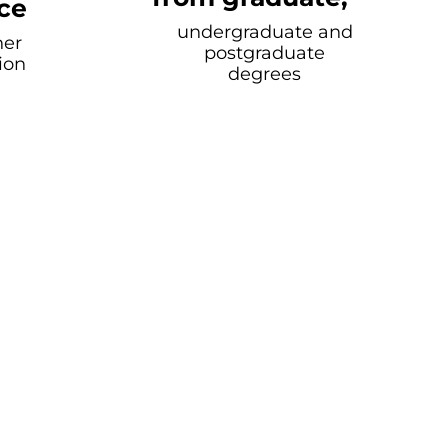
ce
undergraduate and
her
postgraduate
ion
degrees
 educate
in truth and good
REDFASTA.EDU.AR