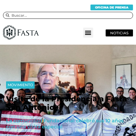
OFICINA DE PRENSA
NOTICIAS
MOVIMIENTO
Visita de la Presidencia a Fasta
San Antonio
La comunidad Fundacional celebró sus 10 años
con una visita especial