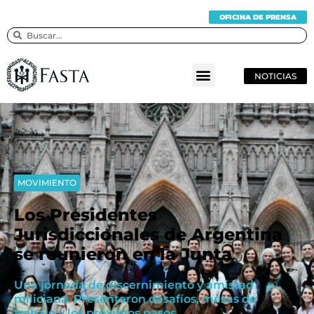
OFICINA DE PRENSA
NOTICIAS
MOVIMIENTO
Los Presidentes
Jurisdiccionales de Argentina
se reunieron en la Junta
Una jornada de discernimiento y amistad
miliciana. Presentaron desafíos, mesas de
trabajo y los próximos pasos.