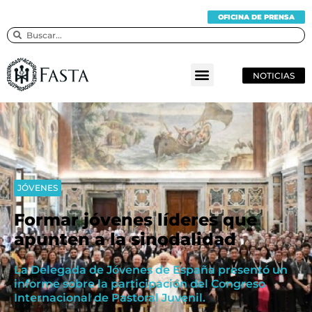
OFICINA DE PRENSA
NOTICIAS
JÓVENES
Formar jóvenes líderes que
apunten a la sinodalidad
La Delegada de Jóvenes de España presentó un
informe sobre la participación del Congreso
Internacional de Pastoral Juvenil.