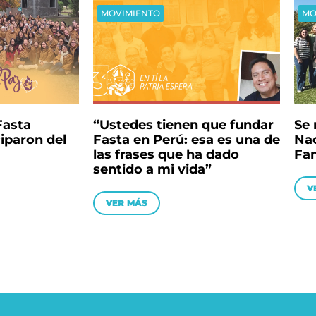
MOVIMIENTO
MO
Fasta
“Ustedes tienen que fundar
Se 
iparon del
Fasta en Perú: esa es una de
Nac
las frases que ha dado
Fam
sentido a mi vida”
V
VER MÁS