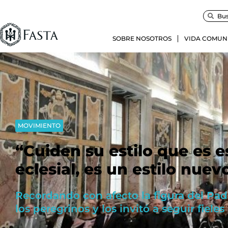
SOBRE NOSOTROS
VIDA COMUN
MOVIMIENTO
“Cuiden su estilo que es 
eclesial, es un estilo nuev
Recordando con afecto la figura del Padr
los peregrinos y los invitó a seguir fieles