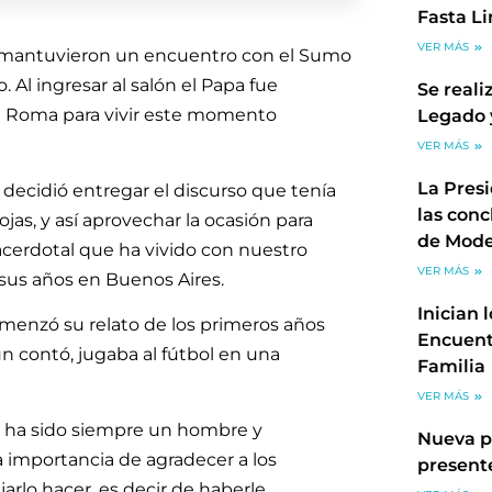
Fasta L
VER MÁS
 mantuvieron un encuentro con el Sumo
. Al ingresar al salón el Papa fue
Se reali
n Roma para vivir este momento
Legado 
VER MÁS
La Pres
 decidió entregar el discurso que tenía
las conc
jas, y así aprovechar la ocasión para
de Mode
cerdotal que ha vivido con nuestro
VER MÁS
 sus años en Buenos Aires.
Inician 
menzó su relato de los primeros años
Encuent
 contó, jugaba al fútbol en una
Familia
VER MÁS
e ha sido siempre un hombre y
Nueva p
la importancia de agradecer a los
present
arlo hacer, es decir de haberle