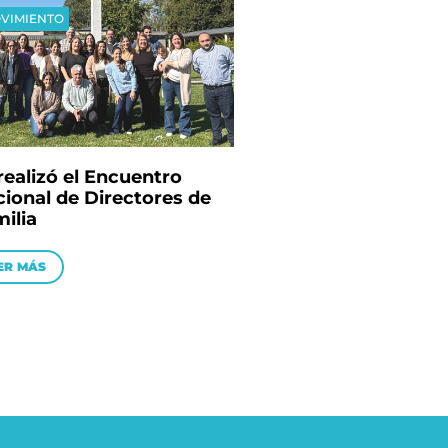
VIMIENTO
realizó el Encuentro
ional de Directores de
ilia
ER MÁS