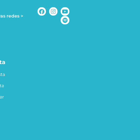
as redes >
ta
ta
ta
ar