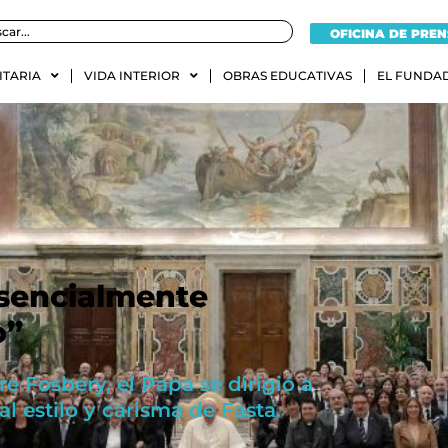
OFICINA DE PRE
ITARIA
VIDA INTERIOR
OBRAS EDUCATIVAS
EL FUNDA
esencialmente
o”
e Fosbery, el Papa se dirigió a
 al estilo y carisma de Fasta.