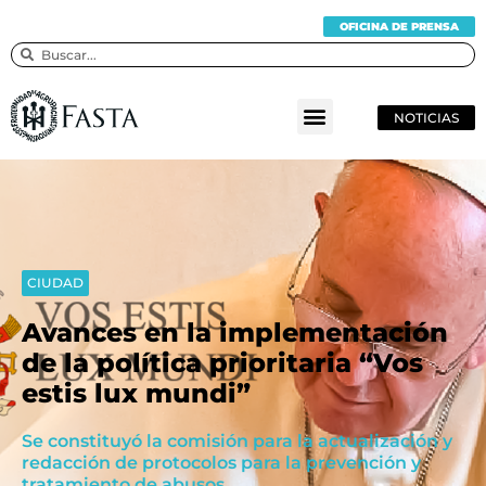
OFICINA DE PRENSA
NOTICIAS
CIUDAD
Avances en la implementación
de la política prioritaria “Vos
estis lux mundi”
Se constituyó la comisión para la actualización y
redacción de protocolos para la prevención y
tratamiento de abusos.