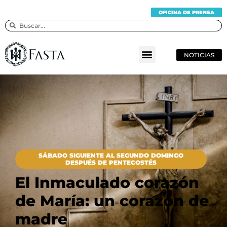
OFICINA DE PRENSA
NOTICIAS
SÁBADO SIGUIENTE AL SEGUNDO DOMINGO
DESPUÉS DE PENTECOSTÉS
El Inmaculado corazón
de María: un corazón de
madre