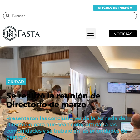
OFICINA DE PRENSA
NOTICIAS
CIUDAD
Se realizó la reunión de
Directorio de marzo
Presentaron las conclusiones de la Jornada del
Directorio para que sean compartidas a las
comunidades y se trabajó en las prioridades de
gestión.