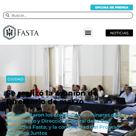
OFICINA DE PRENSA
NOTICIAS
CIUDAD
Se realizó la reunión de
Directorio de marzo
Se presentaron los objetivos preliminares del
Movimiento y Dirección General de la Red
Educativa Fasta; y la continuidad del Proceso
Soñemos Juntos