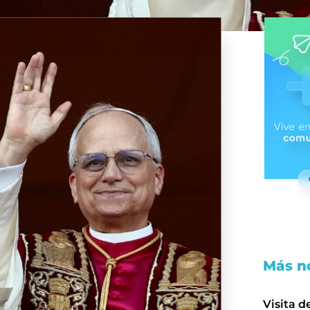
Más no
Visita d