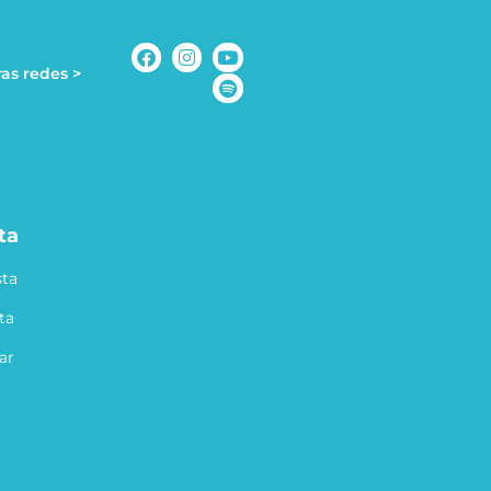
as redes >
ta
ta
ta
ar