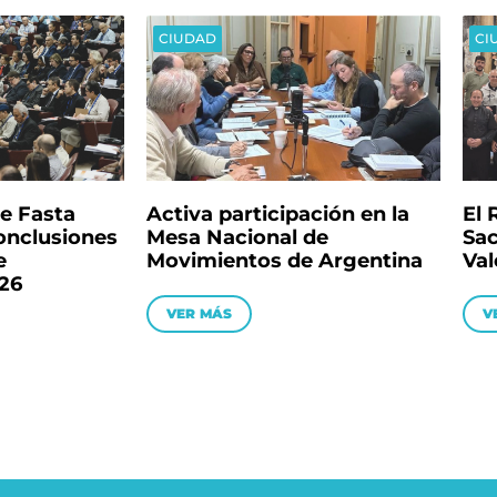
CIUDAD
CI
de Fasta
Activa participación en la
El 
conclusiones
Mesa Nacional de
Sac
e
Movimientos de Argentina
Val
26
VER MÁS
V