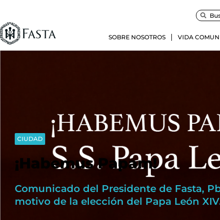
SOBRE NOSOTROS
VIDA COMUN
CIUDAD
¡Habemus Papam!
Comunicado del Presidente de Fasta, Pbr
motivo de la elección del Papa León XIV