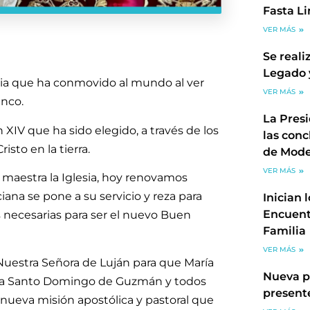
Fasta L
VER MÁS
Se reali
Legado 
cia que ha conmovido al mundo al ver
VER MÁS
anco.
La Pres
 XIV que ha sido elegido, a través de los
las conc
isto en la tierra.
de Mode
VER MÁS
 maestra la Iglesia, hoy renovamos
iana se pone a su servicio y reza para
Inician 
Encuent
s necesarias para ser el nuevo Buen
Familia
VER MÁS
estra Señora de Luján para que María
Nueva p
n a Santo Domingo de Guzmán y todos
present
 nueva misión apostólica y pastoral que