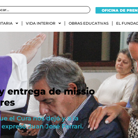
OFICINA DE PRE
ITARIA
VIDA INTERIOR
OBRAS EDUCATIVAS
EL FUNDA
y entrega de missio
res
ue el Cura nos dejó y a la
expresó Juan José Ferrari.