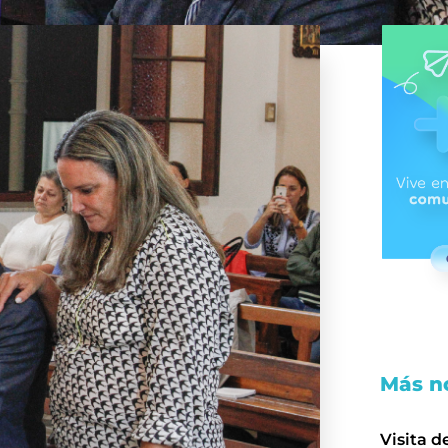
Más no
Visita d