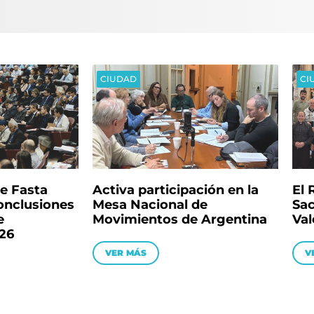
CIUDAD
CI
de Fasta
Activa participación en la
El 
conclusiones
Mesa Nacional de
Sac
e
Movimientos de Argentina
Val
26
VER MÁS
V