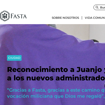
SOBRE NOSOTROS
VIDA COMUN
CIUDAD
Reconocimiento a Juanjo 
a los nuevos administrado
“Gracias a Fasta, gracias a este camino q
vocación miliciana que Dios me regaló”, 