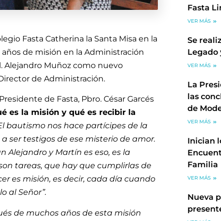
Fasta L
VER MÁS
olegio Fasta Catherina la Santa Misa en la
Se reali
27 años de misión en la Administración
Legado 
Mil. Alejandro Muñoz como nuevo
VER MÁS
 Director de Administración.
La Pres
las conc
 Presidente de Fasta, Pbro. César Garcés
de Mode
é es la misión y qué es recibir la
VER MÁS
l bautismo nos hace partícipes de la
 a ser testigos de ese misterio de amor.
Inician 
 Alejandro y Martín es eso, es la
Encuent
Familia
 son tareas, que hay que cumplirlas de
r es misión, es decir, cada día cuando
VER MÁS
o al Señor”.
Nueva p
present
ués de muchos años de esta misión