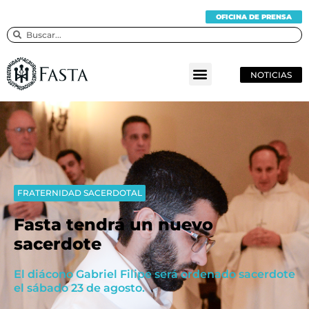
OFICINA DE PRENSA
NOTICIAS
FRATERNIDAD SACERDOTAL
Fasta tendrá un nuevo
sacerdote
El diácono Gabriel Filipe será ordenado sacerdote
el sábado 23 de agosto.