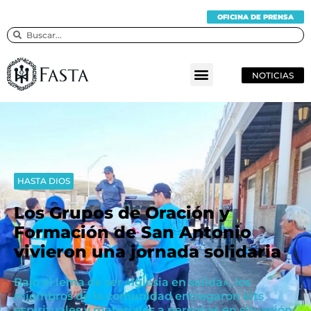
OFICINA DE PRENSA
NOTICIAS
HASTA DIOS
Los Grupos de Oración y
Formación de San Antonio
vivieron una jornada solidaria
Bajo el lema de ser «Iglesia en salida», los
miembros de la comunidad entregaron kits
espirituales y materiales a personas en situación