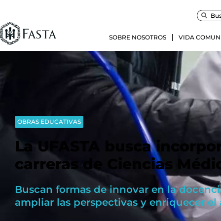
SOBRE NOSOTROS
VIDA COMUN
OBRAS EDUCATIVAS
La UFASTA busca incorpo
carreras de Ciencias Médi
Buscan formas de innovar en la docencia
ampliar las perspectivas y enriquecer el