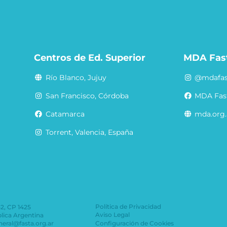
a
Centros de Ed. Superior
MDA Fas
Río Blanco, Jujuy
@mdafas
San Francisco, Córdoba
MDA Fas
Catamarca
mda.org.
Torrent, Valencia, España
Política de Privacidad
42, CP 1425
Aviso Legal
lica Argentina
eneral@fasta.org.ar
Configuración de Cookies