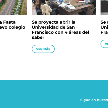
a Fasta
Se proyecta abrir la
Se 
evo colegio
Universidad de San
Uni
Francisco con 4 áreas del
Fra
saber
V
VER MÁS
Sigue en nuestr