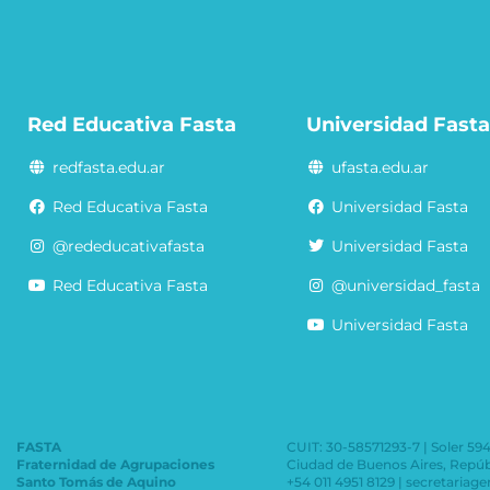
Red Educativa Fasta
Universidad Fast
redfasta.edu.ar
ufasta.edu.ar
Red Educativa Fasta
Universidad Fasta
@rededucativafasta
Universidad Fasta
Red Educativa Fasta
@universidad_fasta
Universidad Fasta
FASTA
CUIT: 30-58571293-7 | Soler 59
Fraternidad de Agrupaciones
Ciudad de Buenos Aires, Repúb
Santo Tomás de Aquino
+54 011 4951 8129 | secretariag