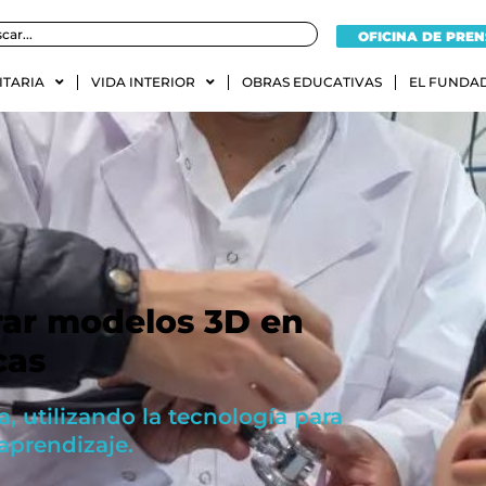
OFICINA DE PRE
ITARIA
VIDA INTERIOR
OBRAS EDUCATIVAS
EL FUNDA
rar modelos 3D en
cas
, utilizando la tecnología para
 aprendizaje.