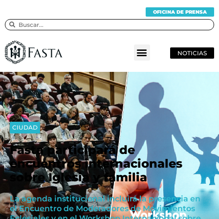
OFICINA DE PRENSA
NOTICIAS
CIUDAD
Fasta participará de
encuentros internacionales
sobre Iglesia y familia
La agenda institucional incluirá la presencia en
el Encuentro de Moderadores de Movimientos
Eclesiales y en el Workshop Internacional sobre