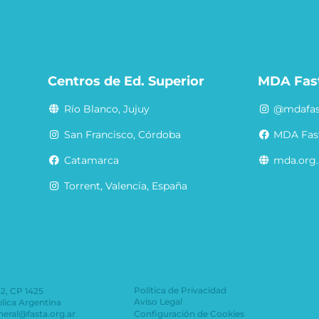
a
Centros de Ed. Superior
MDA Fas
Río Blanco, Jujuy
@mdafas
San Francisco, Córdoba
MDA Fas
Catamarca
mda.org.
Torrent, Valencia, España
Política de Privacidad
42, CP 1425
Aviso Legal
lica Argentina
eneral@fasta.org.ar
Configuración de Cookies