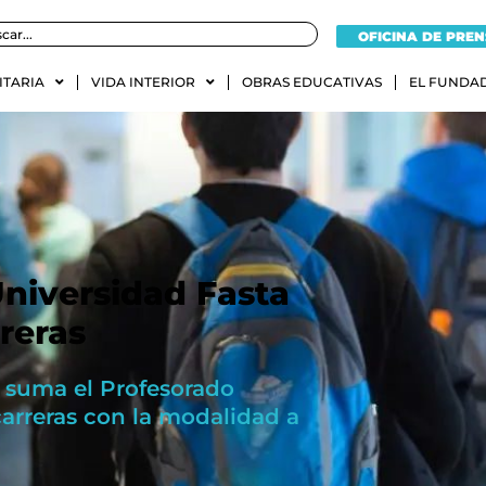
OFICINA DE PRE
ITARIA
VIDA INTERIOR
OBRAS EDUCATIVAS
EL FUNDA
Universidad Fasta
reras
n suma el Profesorado
carreras con la modalidad a