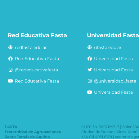
Red Educativa Fasta
Universidad Fast
redfasta.edu.ar
ufasta.edu.ar
Red Educativa Fasta
Universidad Fasta
@rededucativafasta
Universidad Fasta
Red Educativa Fasta
@universidad_fasta
Universidad Fasta
FASTA
CUIT: 30-58571293-7 | Soler 59
Fraternidad de Agrupaciones
Ciudad de Buenos Aires, Repúb
Santo Tomás de Aquino
+54 011 4951 8129 | secretariag