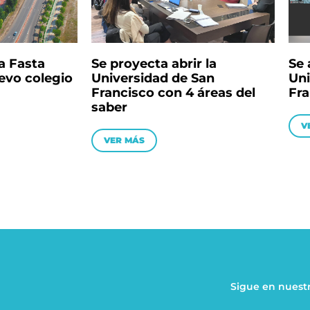
a Fasta
Se proyecta abrir la
Se 
evo colegio
Universidad de San
Uni
Francisco con 4 áreas del
Fra
saber
V
VER MÁS
Sigue en nuestr