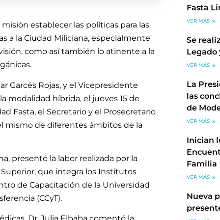
Fasta L
VER MÁS
isión establecer las políticas para las
as a la Ciudad Miliciana, especialmente
Se reali
 visión, como así también lo atinente a la
Legado 
gánicas.
VER MÁS
La Pres
ar Garcés Rojas, y el Vicepresidente
las conc
la modalidad híbrida, el jueves 15 de
de Mode
dad Fasta, el Secretario y el Prosecretario
VER MÁS
el mismo de diferentes ámbitos de la
Inician 
Encuent
a, presentó la labor realizada por la
Familia
Superior, que integra los Institutos
VER MÁS
ntro de Capacitación de la Universidad
Nueva p
ferencia (CCyT).
present
édicas, Dr, Julia Elbaba comentó la