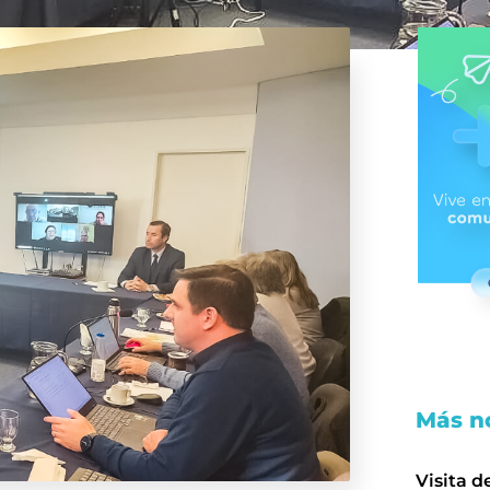
Más no
Visita d