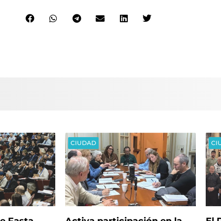
CIUDAD
CI