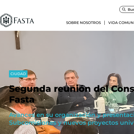
SOBRE NOSOTROS
VIDA COMUN
CIUDAD
Segunda reunión del Cons
Fasta
Avances en su organización y presentac
Subcomisiones y nuevos proyectos unive