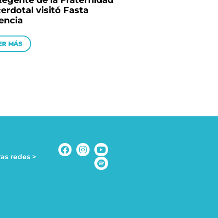
Regente de la Fraternidad
erdotal visitó Fasta
encia
ER MÁS
as redes >