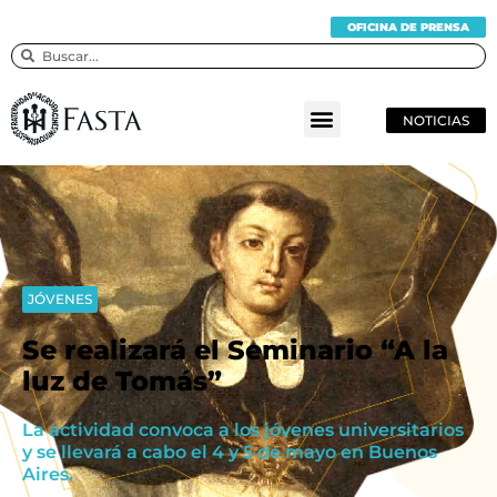
OFICINA DE PRENSA
NOTICIAS
JÓVENES
Se realizará el Seminario “A la
luz de Tomás”
La actividad convoca a los jóvenes universitarios
y se llevará a cabo el 4 y 5 de mayo en Buenos
Aires.