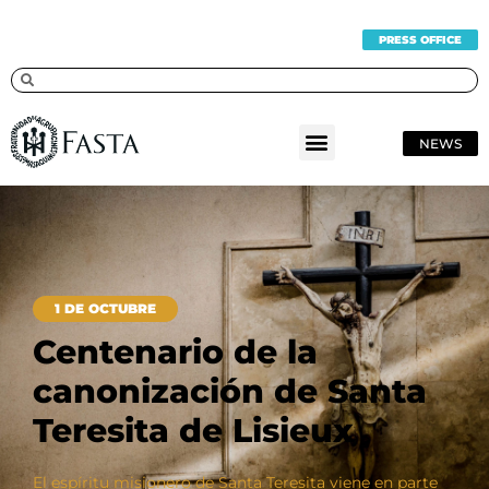
PRESS OFFICE
NEWS
1 DE OCTUBRE
Centenario de la
canonización de Santa
Teresita de Lisieux
El espíritu misionero de Santa Teresita viene en parte