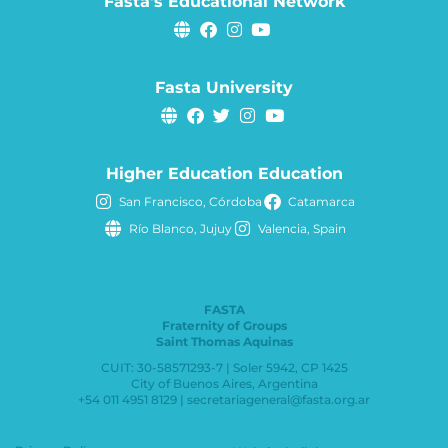
Fasta's Educational Network
Fasta University
Higher Education Education
San Francisco, Córdoba
Catamarca
Río Blanco, Jujuy
Valencia, Spain
FASTA
Fraternity of Groups
Saint Thomas Aquinas
CUIT: 30-58571293-7 | Soler 5942, CP 1425
City of Buenos Aires, Argentina
+54 011 4951 8129 | secretariageneral@fasta.org.ar